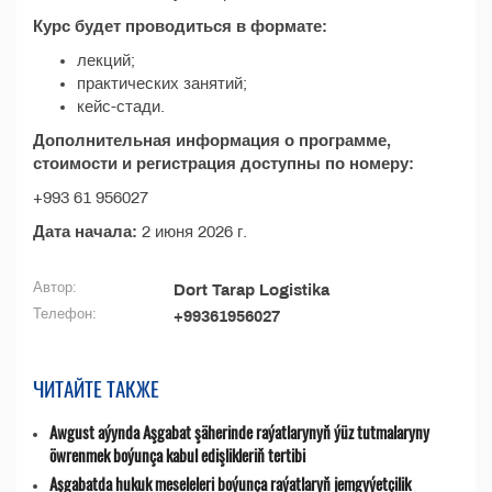
Курс будет проводиться в формате:
лекций;
практических занятий;
кейс-стади.
Дополнительная информация о программе,
стоимости и регистрация доступны по номеру:
+993 61 956027
Дата начала:
2 июня 2026 г.
Автор:
Dort Tarap Logistika
Телефон:
+99361956027
ЧИТАЙТЕ ТАКЖЕ
Awgust aýynda Aşgabat şäherinde raýatlarynyň ýüz tutmalaryny
öwrenmek boýunça kabul edişlikleriň tertibi
Aşgabatda hukuk meseleleri boýunça raýatlaryň jemgyýetçilik