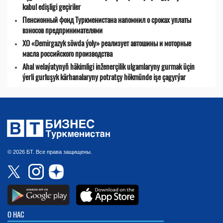
kabul edişligi geçiriler
Пенсионный фонд Туркменистана напомнил о сроках уплаты
взносов предпринимателями
ХО «Demirgazyk söwda ýoly» реализует автошины и моторные
масла российского производства
Ahal welaýatynyň häkimligi inženerçilik ulgamlaryny gurmak üçin
ýerli gurluşyk kärhanalaryny potratçy hökmünde işe çagyrýar
© 2026 БТ. Все права защищены.
О НАС