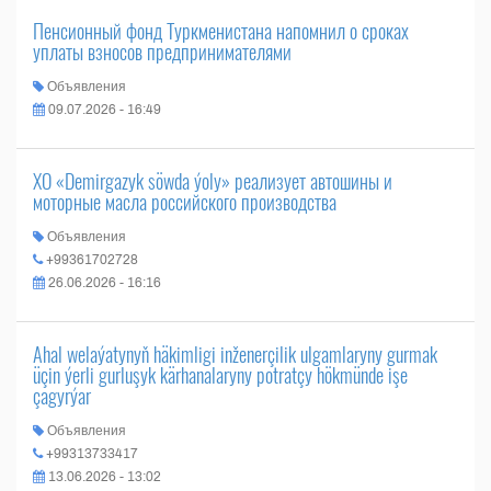
Пенсионный фонд Туркменистана напомнил о сроках
уплаты взносов предпринимателями
Объявления
09.07.2026 - 16:49
ХО «Demirgazyk söwda ýoly» реализует автошины и
моторные масла российского производства
Объявления
+99361702728
26.06.2026 - 16:16
Ahal welaýatynyň häkimligi inženerçilik ulgamlaryny gurmak
üçin ýerli gurluşyk kärhanalaryny potratçy hökmünde işe
çagyrýar
Объявления
+99313733417
13.06.2026 - 13:02