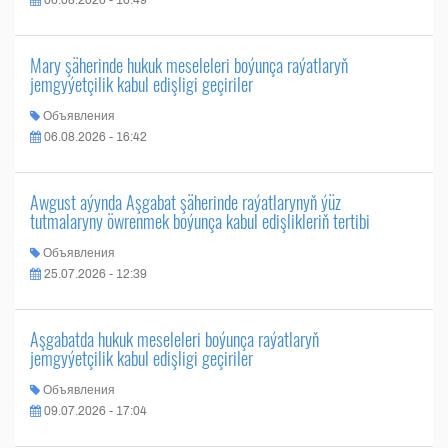
06.08.2026 - 16:49
Mary şäherinde hukuk meseleleri boýunça raýatlaryň
jemgyýetçilik kabul edişligi geçiriler
Объявления
06.08.2026 - 16:42
Awgust aýynda Aşgabat şäherinde raýatlarynyň ýüz
tutmalaryny öwrenmek boýunça kabul edişlikleriň tertibi
Объявления
25.07.2026 - 12:39
Aşgabatda hukuk meseleleri boýunça raýatlaryň
jemgyýetçilik kabul edişligi geçiriler
Объявления
09.07.2026 - 17:04