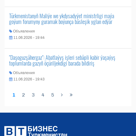
Türkmenistanyň Maliýe we ykdysadyýet ministrligi maýa
goýum forumyny guramak boýunça bäsleşik yglan edýär
Объявления
11.06.2026 - 19:44
"Daşoguzşähergaz": Abatlaýyş işleri sebäpli kabir ýaşaýyş
toplumlarda gazyň öçüriljekdigi barada bildiriş
Объявления
11.06.2026 - 19:43
1
2
3
4
5