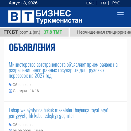
Август 8, 2026
ENG
TM
РУС
Toggl
navig
37,8 ТМТ
дная, сорт 1 (кг.)
ГТСБТ
Неочищенная глицирризинов
ОБЪЯВЛЕНИЯ
Министерство автотранспорта объявляет прием заявок на
разрешения иностранных государств для грузовых
перевозок на 2027 год
Объявления
Сегодня - 14:16
Lebap welaýatynda hukuk meseleleri boýunça raýatlaryň
jemgyýetçilik kabul edişligi geçiriler
Объявления