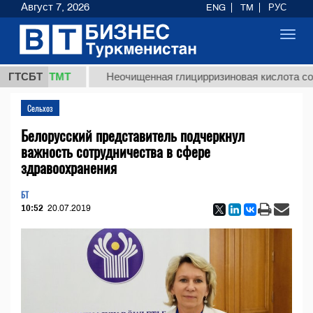
Август 7, 2026
ENG
TM
РУС
Toggl
navig
37,8 ТМТ
ГТСБТ
Неочищенная глицирризиновая кислота солодк
Сельхоз
Белорусский представитель подчеркнул
важность сотрудничества в сфере
здравоохранения
БТ
10:52
20.07.2019