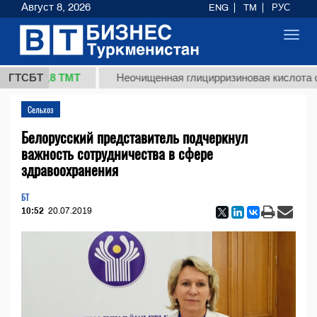
Август 8, 2026
ENG
TM
РУС
Toggl
navig
37,8 ТМТ
)
ГТСБТ
Неочищенная глицирризиновая кислота солод
Сельхоз
Белорусский представитель подчеркнул
важность сотрудничества в сфере
здравоохранения
БТ
10:52
20.07.2019