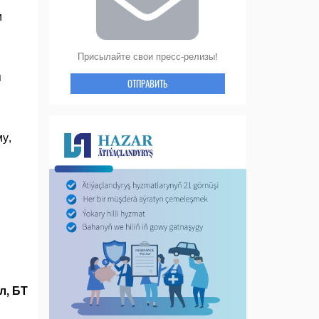
и
Присылайте свои пресс-релизы!
я
ОТПРАВИТЬ
у,
л, БТ