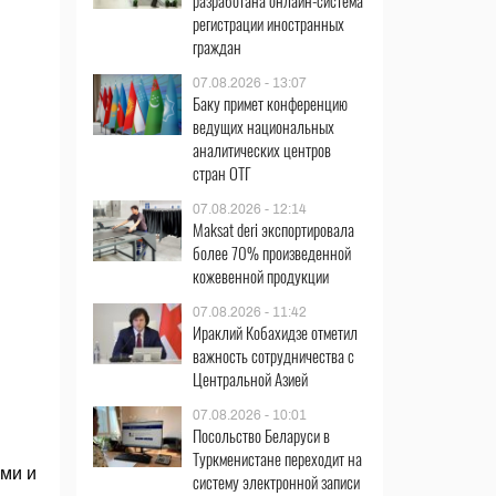
разработана онлайн-система
регистрации иностранных
граждан
07.08.2026 - 13:07
Баку примет конференцию
ведущих национальных
аналитических центров
стран ОТГ
07.08.2026 - 12:14
Maksat deri экспортировала
более 70% произведенной
кожевенной продукции
07.08.2026 - 11:42
Ираклий Кобахидзе отметил
важность сотрудничества с
Центральной Азией
07.08.2026 - 10:01
Посольство Беларуси в
Туркменистане переходит на
ми и
систему электронной записи