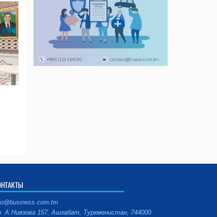
ОНТАКТЫ
fo@business.com.tm
. А.Ниязова 157, Ашгабат, Туркменистан, 744000