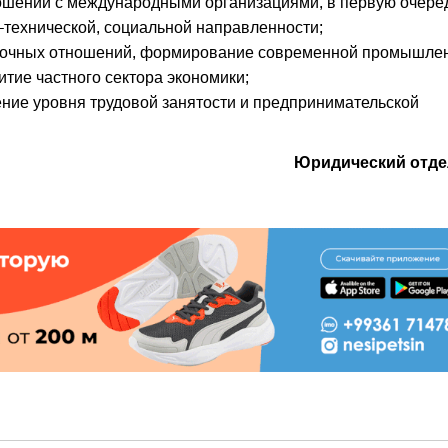
ошений с международными организациями, в первую очеред
-технической, социальной направленности;
ыночных отношений, формирование современной промышле
тие частного сектора экономики;
ние уровня трудовой занятости и предпринимательской
Юридический отде