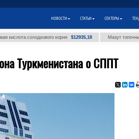
НОВОСТИ
СТАТЬИ
СЕКТОРЫ
ТЕН
$12935,18
лота солодкового корня
Мазут топочный мало
кона Туркменистана о СППТ