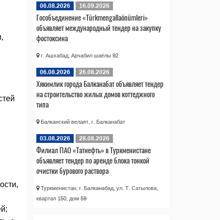
06.08.2026
16.09.2026
Гособъединение «Türkmengallaönümleri»
объявляет международный тендер на закупку
фостоксина
,
г. Ашхабад, Арчабил шаёлы 92
06.08.2026
26.08.2026
Хякимлик города Балканабат объявляет тендер
м
на строительство жилых домов коттеджного
стей
типа
Балканский велаят, г. Балканабат
03.08.2026
28.08.2026
Филиал ПАО «Татнефть» в Туркменистане
объявляет тендер по аренде блока тонкой
очистки бурового раствора
ости,
Туркменистан, г. Балканабад, ул. Т. Сатылова,
квартал 150, дом 59
й;