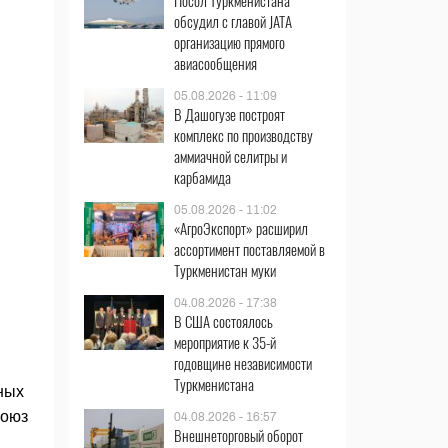
Посол Туркменистана
обсудил с главой JATA
организацию прямого
авиасообщения
05.08.2026 - 11:09
В Дашогузе построят
комплекс по производству
аммиачной селитры и
карбамида
05.08.2026 - 11:02
«АгроЭкспорт» расширил
ассортимент поставляемой в
Туркменистан муки
04.08.2026 - 17:38
В США состоялось
мероприятие к 35-й
годовщине независимости
Туркменистана
ных
Союз
04.08.2026 - 16:57
Внешнеторговый оборот