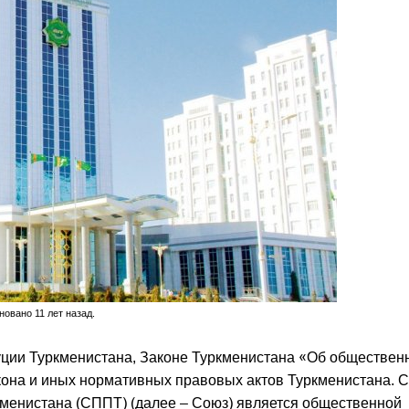
овано 11 лет назад.
уции Туркменистана, Законе Туркменистана «Об обществен
кона и иных нормативных правовых актов Туркменистана. 
енистана (СППТ) (далее – Союз) является общественной