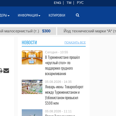
ENG
TM
РУС
ДЕРЫ
ИНФОРМАЦИЯ
КОТИРОВКИ
$300
$86 
сернистый (т.)
Йод технический марки "А" (т.)
НОВОСТИ
ПОКАЗАТЬ ВСЕ
Сегодня - 10:55
В Туркменистане прошёл
«круглый стол» по
поддержке грудного
вскармливания
05.08.2026 - 14:35
Январь-июнь: Товарооборот
между Туркменистаном и
Узбекистаном превысил
$598 млн
05.08.2026 - 11:11