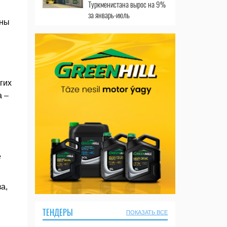
Туркменистана вырос на 9%
за январь-июль
ены
гих
а –
е
а,
ТЕНДЕРЫ
ПОКАЗАТЬ ВСЕ