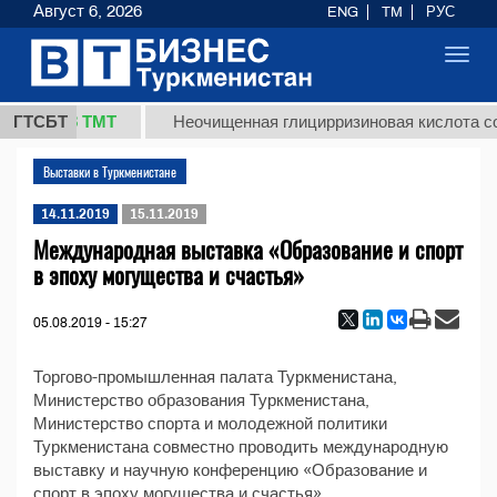
Август 6, 2026
ENG
TM
РУС
Toggl
navig
37,8 ТМТ
кг.)
ГТСБТ
Неочищенная глицирризиновая кислота со
Выставки в Туркменистане
14.11.2019
15.11.2019
Международная выставка «Образование и спорт
в эпоху могущества и счастья»
05.08.2019 - 15:27
Торгово-промышленная палата Туркменистана,
Министерство образования Туркменистана,
Министерство спорта и молодежной политики
Туркменистана совместно проводить международную
выставку и научную конференцию «Образование и
спорт в эпоху могущества и счастья».