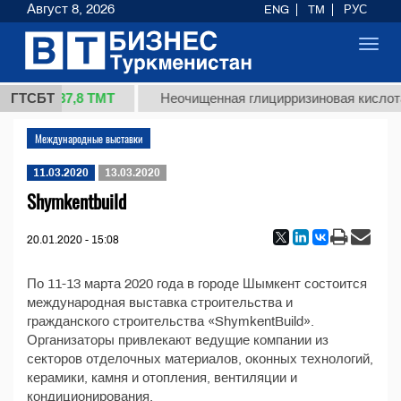
Август 8, 2026
ENG
TM
РУС
Toggl
navig
37,8 ТМТ
1 (кг.)
ГТСБТ
Неочищенная глицирризиновая кислота
Международные выставки
11.03.2020
13.03.2020
Shymkentbuild
20.01.2020 - 15:08
По 11-13 марта 2020 года в городе Шымкент состоится
международная выставка строительства и
гражданского строительства «ShymkentBuild».
Организаторы привлекают ведущие компании из
секторов отделочных материалов, оконных технологий,
керамики, камня и отопления, вентиляции и
кондиционирования.