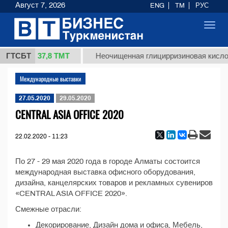
Август 7, 2026
ENG
TM
РУС
Toggl
navig
37,8 ТМТ
 1 (кг.)
ГТСБТ
Неочищенная глицирризиновая кислот
Международные выставки
27.05.2020
29.05.2020
CENTRAL ASIA OFFICE 2020
22.02.2020 - 11:23
По 27 - 29 мая 2020 года в городе Алматы состоится
международная выставка офисного оборудования,
дизайна, канцелярских товаров и рекламных сувениров
«CENTRAL ASIA OFFICE 2020».
Смежные отрасли:
Декорирование, Дизайн дома и офиса, Мебель,