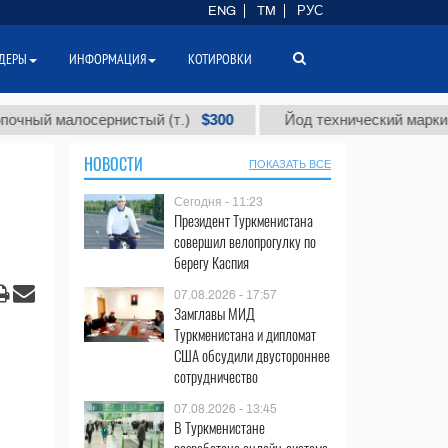
ENG
TM
РУС
ДЕРЫ
ИНФОРМАЦИЯ
КОТИРОВКИ
$300
ый малосернистый (т.)
Йод технический марки "А" (
НОВОСТИ
ПОКАЗАТЬ ВСЕ
Сегодня - 11:23
Президент Туркменистана
совершил велопрогулку по
берегу Каспия
07.08.2026 - 17:57
Замглавы МИД
Туркменистана и дипломат
США обсудили двустороннее
сотрудничество
07.08.2026 - 13:45
В Туркменистане