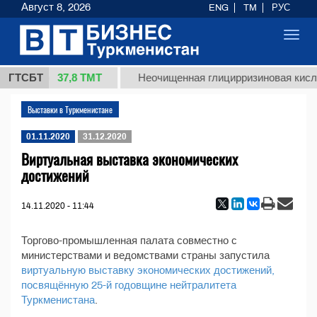
Август 8, 2026
ENG
TM
РУС
Toggl
navig
37,8 ТМТ
т 1 (кг.)
ГТСБТ
Неочищенная глицирризиновая кисло
Выставки в Туркменистане
01.11.2020
31.12.2020
Виртуальная выставка экономических
достижений
14.11.2020 - 11:44
Торгово-промышленная палата совместно с
министерствами и ведомствами страны запустила
виртуальную выставку экономических достижений,
посвящённую 25-й годовщине нейтралитета
Туркменистана
.