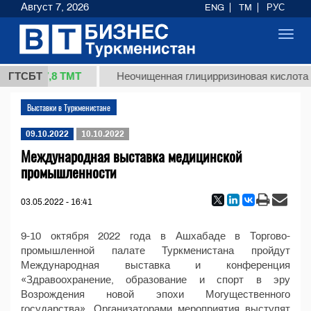
Август 7, 2026
ENG
TM
РУС
Toggl
navig
37,8 ТМТ
(кг.)
ГТСБТ
Неочищенная глицирризиновая кислота с
Выставки в Туркменистане
09.10.2022
10.10.2022
Международная выставка медицинской
промышленности
03.05.2022 - 16:41
9-10 октября 2022 года в Ашхабаде в Торгово-
промышленной палате Туркменистана пройдут
Международная выставка и конференция
«Здравоохранение, образование и спорт в эру
Возрождения новой эпохи Могущественного
государства». Организаторами мероприятия выступят