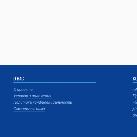
О НАС
К
in
О проекте
Пр
Условия и положения
+9
Политика конфиденциальности
Дл
Связаться с нами
pr