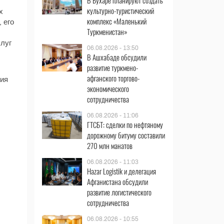
В Бухаре планируют создать
культурно-туристический
х
комплекс «Маленький
 его
Туркменистан»
слуг
06.08.2026 - 13:50
В Ашхабаде обсудили
развитие туркмено-
афганского торгово-
ния
экономического
сотрудничества
06.08.2026 - 11:06
ГТСБТ: сделки по нефтяному
дорожному битуму составили
270 млн манатов
06.08.2026 - 11:03
Hazar Logistik и делегация
Афганистана обсудили
развитие логистического
сотрудничества
06.08.2026 - 10:55