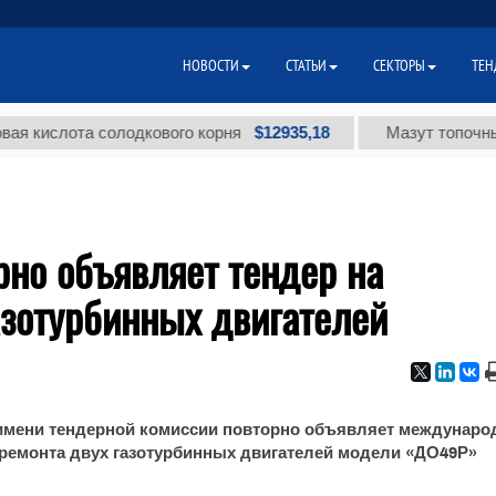
НОВОСТИ
СТАТЬИ
СЕКТОРЫ
ТЕН
$12935,18
ислота солодкового корня
Мазут топочный ма
рно объявляет тендер на
азотурбинных двигателей
 имени тендерной комиссии повторно объявляет междунар
 ремонта двух газотурбинных двигателей модели «ДО49Р»