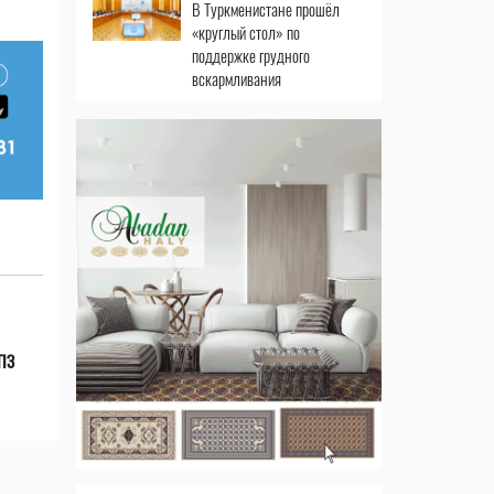
В Туркменистане прошёл
«круглый стол» по
поддержке грудного
вскармливания
НПЗ