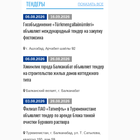
ТЕНДЕРЫ
ПОКАЗАТЬ ВСЕ
06.08.2026
16.09.2026
Гособъединение «Türkmengallaönümleri»
объявляет международный тендер на закупку
фостоксина
г. Ашхабад, Арчабил шаёлы 92
06.08.2026
26.08.2026
Хякимлик города Балканабат объявляет тендер
на строительство жилых домов коттеджного
типа
Балканский велаят, г. Балканабат
03.08.2026
28.08.2026
Филиал ПАО «Татнефть» в Туркменистане
объявляет тендер по аренде блока тонкой
очистки бурового раствора
Туркменистан, г. Балканабад, ул. Т. Сатылова,
квартал 150, дом 59