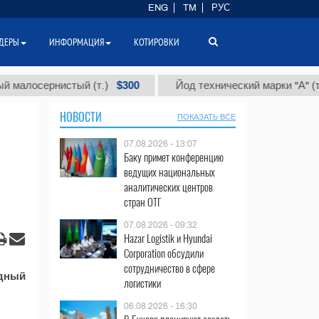
ENG
TM
РУС
ДЕРЫ
ИНФОРМАЦИЯ
КОТИРОВКИ
$300
$8
лосернистый (т.)
Йод технический марки "А" (т.)
НОВОСТИ
ПОКАЗАТЬ ВСЕ
07.08.2026 - 13:07
Баку примет конференцию
ведущих национальных
аналитических центров
стран ОТГ
07.08.2026 - 09:32
Hazar Logistik и Hyundai
Corporation обсудили
сотрудничество в сфере
одный
логистики
06.08.2026 - 16:30