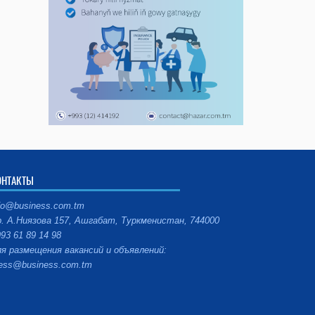
ОНТАКТЫ
fo@business.com.tm
. А.Ниязова 157, Ашгабат, Туркменистан, 744000
93 61 89 14 98
я размещения вакансий и объявлений:
ess@business.com.tm