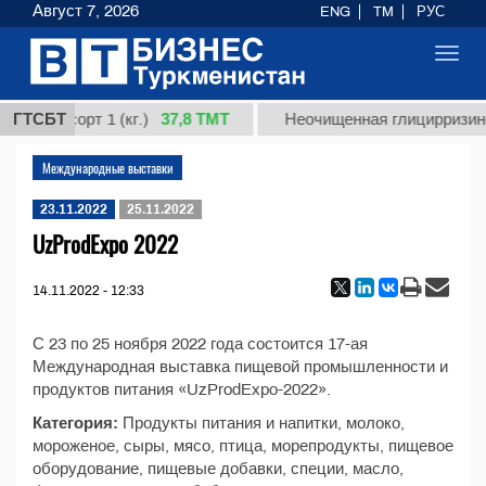
Август 7, 2026
ENG
TM
РУС
Toggl
navig
37,8 ТМТ
ная, сорт 1 (кг.)
ГТСБТ
Неочищенная глицирризинов
Международные выставки
23.11.2022
25.11.2022
UzProdExpo 2022
14.11.2022 - 12:33
С 23 по 25 ноября 2022 года состоится 17-ая
Международная выставка пищевой промышленности и
продуктов питания «UzProdExpo-2022».
Категория:
Продукты питания и напитки, молоко,
мороженое, сыры, мясо, птица, морепродукты, пищевое
оборудование, пищевые добавки, специи, масло,