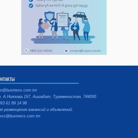
ОНТАКТЫ
fo@business.com.tm
. А.Ниязова 157, Ашгабат, Туркменистан, 744000
93 61 89 14 98
я размещения вакансий и объявлений:
ess@business.com.tm