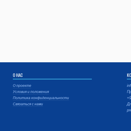
О НАС
К
in
О проекте
Пр
Условия и положения
+9
Политика конфиденциальности
Дл
Связаться с нами
pr