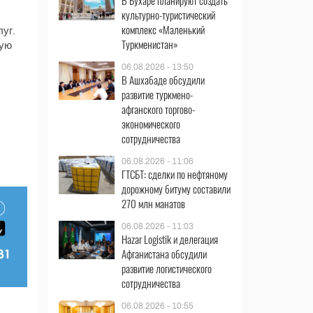
В Бухаре планируют создать
культурно-туристический
комплекс «Маленький
уг.
Туркменистан»
ную
06.08.2026 - 13:50
В Ашхабаде обсудили
развитие туркмено-
афганского торгово-
экономического
сотрудничества
06.08.2026 - 11:06
ГТСБТ: сделки по нефтяному
дорожному битуму составили
270 млн манатов
06.08.2026 - 11:03
Hazar Logistik и делегация
Афганистана обсудили
развитие логистического
сотрудничества
06.08.2026 - 10:55