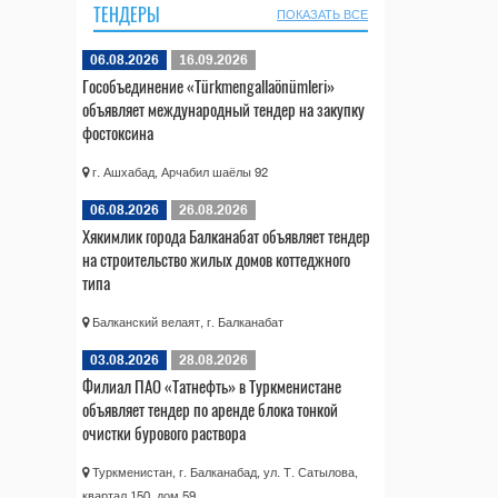
ТЕНДЕРЫ
ПОКАЗАТЬ ВСЕ
06.08.2026
16.09.2026
Гособъединение «Türkmengallaönümleri»
объявляет международный тендер на закупку
фостоксина
г. Ашхабад, Арчабил шаёлы 92
06.08.2026
26.08.2026
Хякимлик города Балканабат объявляет тендер
на строительство жилых домов коттеджного
типа
Балканский велаят, г. Балканабат
03.08.2026
28.08.2026
Филиал ПАО «Татнефть» в Туркменистане
объявляет тендер по аренде блока тонкой
очистки бурового раствора
Туркменистан, г. Балканабад, ул. Т. Сатылова,
квартал 150, дом 59