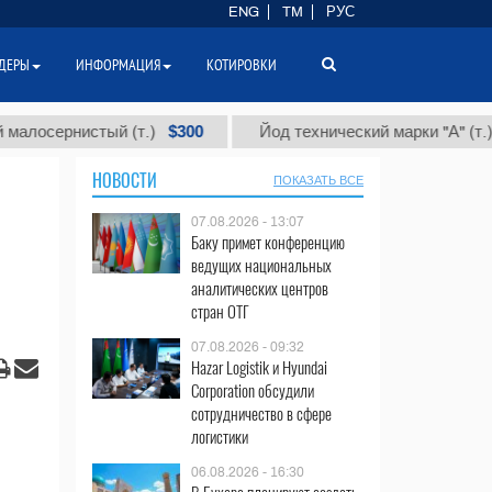
ENG
TM
РУС
ДЕРЫ
ИНФОРМАЦИЯ
КОТИРОВКИ
$300
$86
осернистый (т.)
Йод технический марки "А" (т.)
НОВОСТИ
ПОКАЗАТЬ ВСЕ
07.08.2026 - 13:07
Баку примет конференцию
ведущих национальных
аналитических центров
стран ОТГ
07.08.2026 - 09:32
Hazar Logistik и Hyundai
Corporation обсудили
сотрудничество в сфере
логистики
06.08.2026 - 16:30