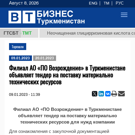
Август 8, 2026
ENG
TM
РУС
Toggl
navig
37,8 ТМТ
кг.)
ГТСБТ
Неочищенная глицирризиновая кислота со
Торговля
09.01.2023
20.01.2023
Филиал АО «ПО Возрождение» в Туркменистане
объявляет тендер на поставку материально
технических ресурсов
09.01.2023 - 11:39
Филиал АО «ПО Возрождение» в Туркменистане
объявляет тендер на поставку материально
технических ресурсов для нужд компании
Для ознакомления с закупочной документацией