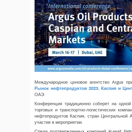
Международное ценовое агентство Argus п
Рынок нефтепродуктов 2023. Каспия и Цен
ОАЭ.
Конференция традиционно соберет на одной
торговых и транспортно-логистических комп
нефтепродуктов Каспия, стран Центральной А
участие в мероприятии.
Среди подтвержденных компаний Kuwait Petro