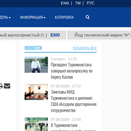
ENG
TM
РУС
ДЕРЫ
ИНФОРМАЦИЯ
КОТИРОВКИ
$300
$
лосернистый (т.)
Йод технический марки "А" (т.)
НОВОСТИ
ПОКАЗАТЬ ВСЕ
Сегодня - 11:23
Президент Туркменистана
совершил велопрогулку по
берегу Каспия
07.08.2026 - 17:57
Замглавы МИД
Туркменистана и дипломат
США обсудили двустороннее
сотрудничество
07.08.2026 - 13:45
В Туркменистане