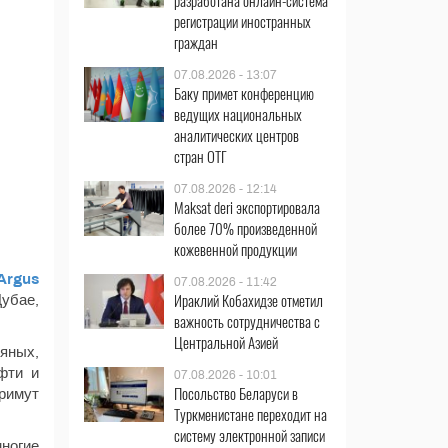
разработана онлайн-система
регистрации иностранных
граждан
07.08.2026 - 13:07
Баку примет конференцию
ведущих национальных
аналитических центров
стран ОТГ
07.08.2026 - 12:14
Maksat deri экспортировала
более 70% произведенной
кожевенной продукции
Argus
07.08.2026 - 11:42
Ираклий Кобахидзе отметил
Дубае,
важность сотрудничества с
Центральной Азией
яных,
фти и
07.08.2026 - 10:01
Посольство Беларуси в
римут
Туркменистане переходит на
систему электронной записи
ногие