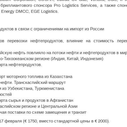
риллиантового спонсора Pro Logistics Services, а также спо
est Energy DMCC, EGE Logistics.
уктов в связи с ограничениями на импорт из России
в перевозки нефтепродуктов, влияние на стоимость перев
сийскую нефть повлияло на потоки нефти и нефтепродуктов в ми
о-Тихоокеанском регионе (Индия, Китай, Индонезия)
орта нефтепродуктов.
орт моторного топлива из Казахстана
 нефти. Транскаспийский маршрут
 из Узбекистана, Туркменистана
ностей
рта сырья и продуктов в Афганистан
аспийском регионе и Центральной Азии
чая поставки по схеме замещения и транзит
7 февраля (€ 1750, вместо стандартной цены в € 2000).