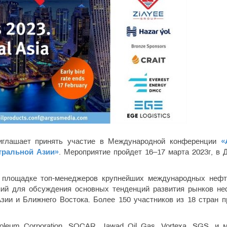
риглашает принять участие в Международной конференции
«
тральной Азии»
. Мероприятие пройдет 16–17 марта 2023г, в 
 площадке топ-менеджеров крупнейших международных нефт
аний для обсуждения основных тенденций развития рынков не
зии и Ближнего Востока. Более 150 участников из 18 стран п
leum Corporation, SOCAR, Jawad Oil Gas, Vortexa, SGS, и м