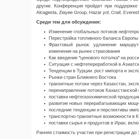
другие. Конференция пройдет при поддержке б
Alcagesta, Ziayee Group, Hazar yol, Crait, Ever
Среди тем для обсуждения:
Изменение глобальных потоков нефтепрод
Перестройка топливного баланса Европы
Фрахтовый рынок: удлинение маршруто
изменения на рынке страхования
Как введение "ценового потолка" на рос
Ситуация с нефтепереработкой в Азиатск
Тенденции в Турции: рост импорта и эксп
Рынки стран Ближнего Востока
транзитные потоки через Казахстан, эксп
перенаправление потоков Казахстанской
поставки нефтегазохимической продукции
развитие новых перерабатывающих мощ
последние тенденции и перспективы импо
транспортно-транзитные возможности в К
поставки сырья и продуктов в Иран, вклю
Ранняя стоимость участия при регистрации до 1