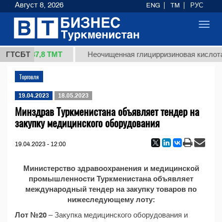
Август 8, 2026
ENG
TM
РУС
Toggl
navig
37,8 ТМТ
1 (кг.)
ГТСБТ
Неочищенная глицирризиновая кислота
Торговля
19.04.2023
18.05.2023
Минздрав Туркменистана объявляет тендер на
закупку медицинского оборудования
19.04.2023 - 12:00
Министерство здравоохранения и медицинской
промышленности Туркменистана объявляет
международный тендер на закупку товаров по
нижеследующему лоту:
Лот №20
– Закупка медицинского оборудования и