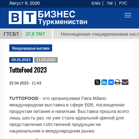
Август 9, 2026
ENG
TM
РУС
Toggl
navig
37,8 ТМТ
т 1 (кг.)
ГТСБТ
Неочищенная глицирризиновая кисло
Международные выставки
08.05.2023
11.05.2023
TuttoFood 2023
22.04.2023 - 11:43
TUTTOFOOD
- это организуемая Fiera Milano
международная выставка в сфере B2B, посвященная
продуктам питания и напиткам. Выставка прошла всего
лишь шесть раз, но уже стала идеальной ареной для
представления собственной продукции на
национальном и международном рынке.