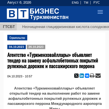
Август 6, 2026
ENG
TM
РУС
Toggl
navig
 ТМТ
ГТСБТ
Неочищенная глицирризиновая кислота солодкового
Строительство
04.10.2023
26.10.2023
Агентство «Туркменховаёллары» объявляет
тендер на замену асфальтобетонных покрытий
рулежных дорожек и пассажирского перрона
04.10.2023 - 10:57
Агентство «Туркменховаёллары» объявляет
открытый тендер на выполнение работ по замене
асфальтобетонных покрытий рулежных дорожек и
пассажирского перрона Международного аэропорта
Мары