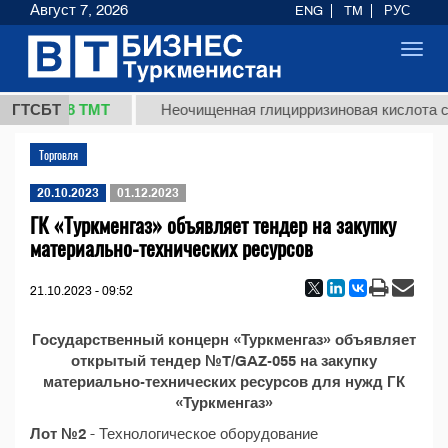
Август 7, 2026
ENG
TM
РУС
Toggl
navig
37,8 ТМТ
кг.)
ГТСБТ
Неочищенная глицирризиновая кислота со
Торговля
20.10.2023
01.12.2023
ГК «Туркменгаз» объявляет тендер на закупку
материально-технических ресурсов
21.10.2023 - 09:52
Государственный концерн «Туркменгаз» объявляет
открытый тендер №T/GAZ-055 на закупку
материально-технических ресурсов для нужд ГК
«Туркменгаз»
Лот №2
- Технологическое оборудование