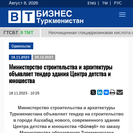
Август 8, 2026
ENG
TM
РУС
Toggl
navig
37,8 ТМТ
(кг.)
ГТСБТ
Неочищенная глицирризиновая кислота с
Строительство
18.11.2023
29.12.2023
Министерство строительства и архитектуры
объявляет тендер здания Центра детства и
юношества
18.11.2023 - 10:25
Министерство строительства и архитектуры
Туркменистана объявляет тендер на строительство
в городе Ашхабад нового, современного здания
Центра детства и юношества «Güneşli» по заказу
Министерства образования Туркменистана