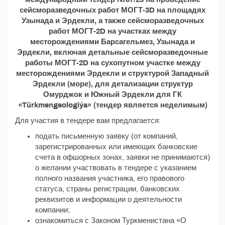
сейсморазведочных работ МОГТ-3D на площадях
Узынада и Эрдекли, а также сейсморазведочных
работ МОГТ-2D на участках между
месторождениями Барсагельмез, Узынада и
Эрдекли, включая детальные сейсморазведочные
работы МОГТ-2D на сухопутном участке между
месторождениями Эрдекли и структурой Западный
Эрдекли (море), для детализации структур
Омурджок и Южный Эрдекли для ГК
«Türkmengeologiýa» (тендер является неделимым)
Для участия в тендере вам предлагается:
подать письменную заявку (от компаний,
зарегистрированных или имеющих банковские
счета в офшорных зонах, заявки не принимаются)
о желании участвовать в тендере с указанием
полного названия участника, его правового
статуса, страны регистрации, банковских
реквизитов и информации о деятельности
компании;
ознакомиться с Законом Туркменистана «О