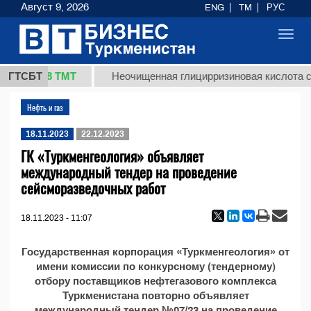
Август 9, 2026
ENG
TM
РУС
Toggl
navig
37,8 ТМТ
кг.)
ГТСБТ
Неочищенная глицирризиновая кислота со
Нефть и газ
18.11.2023
22.12.2023
ГК «Туркменгеология» объявляет
международный тендер на проведение
сейсморазведочных работ
18.11.2023 - 11:07
Государственная корпорация «Туркменгеология» от
имени комиссии по конкурсному (тендерному)
отбору поставщиков нефтегазового комплекса
Туркменистана повторно объявляет
международный тендер №07/23 на проведение