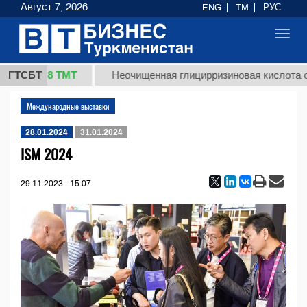
Август 7, 2026
ENG
TM
РУС
Toggl
navig
37,8 ТМТ
кг.)
ГТСБТ
Неочищенная глицирризиновая кислота со
Международные выставки
28.01.2024
31.01.2024
ISM 2024
29.11.2023 - 15:07