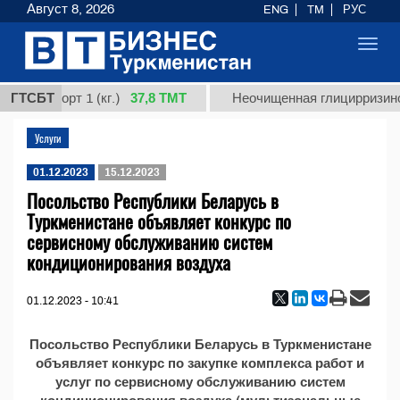
Август 8, 2026
ENG
TM
РУС
Toggl
navig
37,8 ТМТ
дная, сорт 1 (кг.)
ГТСБТ
Неочищенная глицирризинов
Услуги
01.12.2023
15.12.2023
Посольство Республики Беларусь в
Туркменистане объявляет конкурс по
сервисному обслуживанию систем
кондиционирования воздуха
01.12.2023 - 10:41
Посольство Республики Беларусь в Туркменистане
объявляет конкурс по закупке комплекса работ и
услуг по сервисному обслуживанию систем