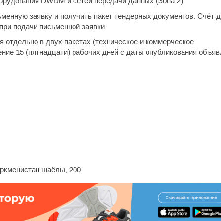
борудования DWDM и сетей передачи данных (Зона 2)
ьменную заявку и получить пакет тендерных документов. Счёт 
при подачи письменной заявки.
 отдельно в двух пакетах (техническое и коммерческое
ение 15 (пятнадцати) рабочих дней с даты опубликования объя
уркменистан шаёлы, 200