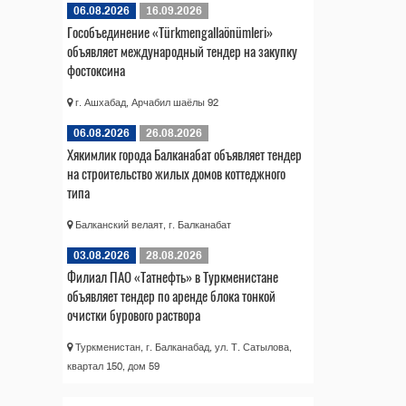
06.08.2026
16.09.2026
Гособъединение «Türkmengallaönümleri»
объявляет международный тендер на закупку
фостоксина
г. Ашхабад, Арчабил шаёлы 92
06.08.2026
26.08.2026
Хякимлик города Балканабат объявляет тендер
на строительство жилых домов коттеджного
типа
Балканский велаят, г. Балканабат
03.08.2026
28.08.2026
Филиал ПАО «Татнефть» в Туркменистане
объявляет тендер по аренде блока тонкой
очистки бурового раствора
Туркменистан, г. Балканабад, ул. Т. Сатылова,
квартал 150, дом 59