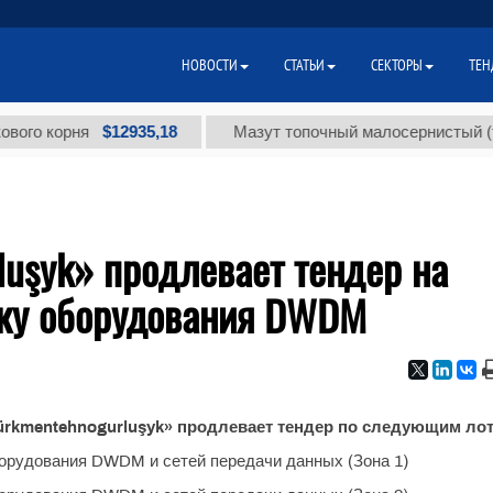
НОВОСТИ
СТАТЬИ
СЕКТОРЫ
ТЕН
$12935,18
$
о корня
Мазут топочный малосернистый (т.)
uşyk» продлевает тендер на
дку оборудования DWDM
ürkmentehnogurluşyk» продлевает тендер по следующим ло
борудования DWDM и сетей передачи данных (Зона 1)