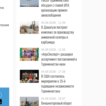
Посол Туркменистана
обсудил с главой JATA
для
организацию прямого
авиасообщения
05.08.2026 - 11:09
вления
В Дашогузе построят
комплекс по производству
аммиачной селитры и
карбамида
05.08.2026 - 11:02
«АгроЭкспорт» расширил
ассортимент поставляемой в
Туркменистан муки
04.08.2026 - 17:38
В США состоялось
мероприятие к 35-й
годовщине независимости
Туркменистана
04.08.2026 - 16:57
Внешнеторговый оборот