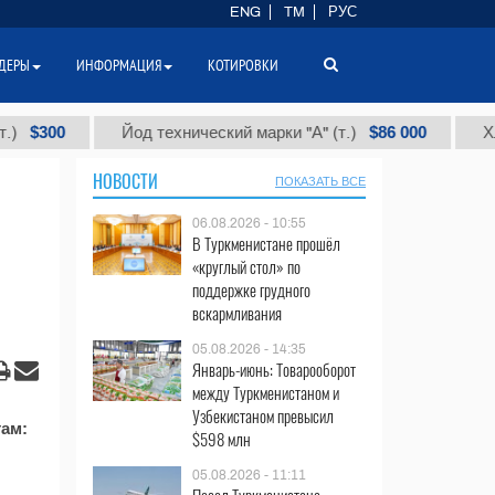
ENG
TM
РУС
ДЕРЫ
ИНФОРМАЦИЯ
КОТИРОВКИ
300
$86 000
Йод технический марки "А" (т.)
Хлорис
НОВОСТИ
ПОКАЗАТЬ ВСЕ
06.08.2026 - 10:55
В Туркменистане прошёл
«круглый стол» по
поддержке грудного
вскармливания
05.08.2026 - 14:35
Январь-июнь: Товарооборот
между Туркменистаном и
Узбекистаном превысил
там:
$598 млн
05.08.2026 - 11:11