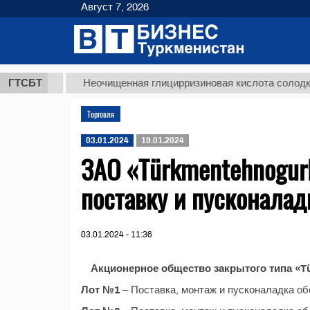
Август 7, 2026
8 ТМТ
ГТСБТ
Неочищенная глицирризиновая кислота солодковог
Торговля
03.01.2024
19.01.2024
ЗАО «Türkmentehnogurl
поставку и пусконала
03.01.2024 - 11:36
Акционерное общество закрытого типа «T
Лот №1
– Поставка, монтаж и пусконаладка о