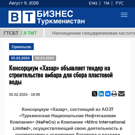
Август 9, 2026
ENG
TM
РУС
Toggl
navig
37,8 ТМТ
 (кг.)
ГТСБТ
Неочищенная глицирризиновая кислота 
Строительство
05.02.2024
06.03.2024
Консорциум «Хазар» объявляет тендер на
строительство амбара для сбора пластовой
воды
05.02.2024 - 16:06
Консорциум «Хазар», состоящий из АОЗТ
«Туркменская Национальная Нефтегазовая
Компания» (NaPeCo) и Компании «Mitro International
Limited», осуществляющий свою деятельность в
соответствии с условиями Договора о разделе