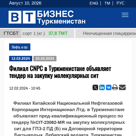
Август 10, 2026
ENG
TM
РУС
Toggl
navig
37,8 ТМТ
рдная, сорт 1 (кг.)
ГТСБТ
Неочищенная глицирризино
Нефть и газ
12.02.2024
25.02.2024
Филиал CNPC в Туркменистане объявляет
тендер на закупку молекулярных сит
12.02.2024 - 10:45
Филиал Китайской Национальной Нефтегазовой
Корпорации Интернационал Лтд. в Туркменистане
объявляет пред-квалификационный процесс по
тендеру №CIT-23062-MR на закупку молекулярных
сит для ГПЗ-2 ПД (Б) на Договорной территории
Багтыярлык, Лебапский велаята, Туркменистан