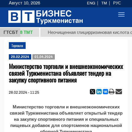
Август 10, 2026
ENG
TM
РУС
Toggl
navig
37,8 ТМТ
кг.)
ГТСБТ
Неочищенная глицирризиновая кислота со
Торговля
28.02.2024
01.04.2024
Министерство торговли и внешнеэкономических
связей Туркменистана объявляет тендер на
закупку спортивного питания
28.02.2024 - 11:25
Министерство торговли и внешнеэкономических
связей Туркменистана объявляет открытый тендер
на закупку спортивного питания и специальных
пищевых добавок для спортсменов национальной
сборной Туркменистана