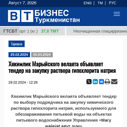
Август 7, 2026
ENG
TM
РУС
Toggl
navig
37,8 ТМТ
ая, сорт 1 (кг.)
ГТСБТ
Неочищенная глицирризинова
Торговля
29.02.2024
05.03.2024
Хякимлик Марыйского велаята объявляет
тендер на закупку раствора гипохлорита натрия
29.02.2024 - 12:26
Хякимлик Марыйского велаята объявляет тендер
по выбору подрядчика на закупку химического
раствора гипохлорита натрия, используемого для
обеззараживания питьевой воды на объектах
питьевого водоснабжения Управления «Mary
welaýat agyz suw»