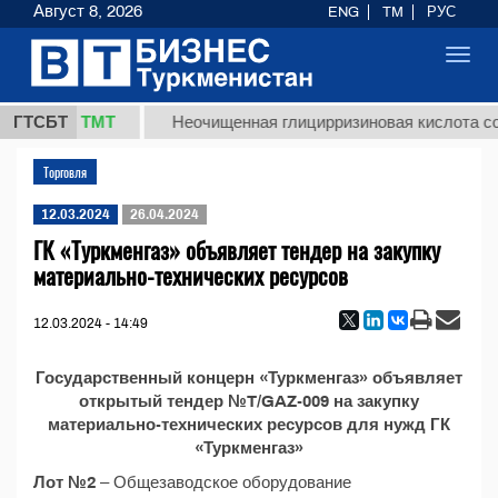
Август 8, 2026
ENG
TM
РУС
Toggl
navig
37,8 ТМТ
г.)
ГТСБТ
Неочищенная глицирризиновая кислота сол
Торговля
12.03.2024
26.04.2024
ГК «Туркменгаз» объявляет тендер на закупку
материально-технических ресурсов
12.03.2024 - 14:49
Государственный концерн «Туркменгаз» объявляет
открытый тендер №T/GAZ-009 на закупку
материально-технических ресурсов для нужд ГК
«Туркменгаз»
Лот №2
– Общезаводское оборудование