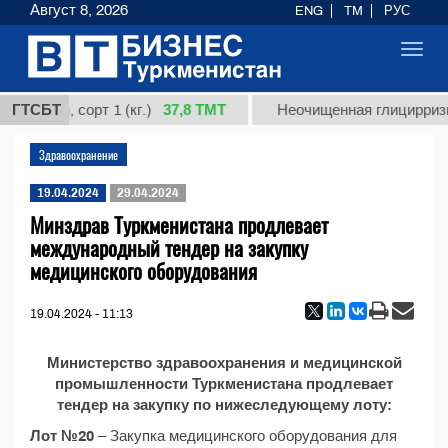
Август 8, 2026
ENG
TM
РУС
Toggl
navig
37,8 ТМТ
ардная, сорт 1 (кг.)
ГТСБТ
Неочищенная глицирризи
Здравоохранение
19.04.2024
29.04.2024
Минздрав Туркменистана продлевает
международный тендер на закупку
медицинского оборудования
19.04.2024 - 11:13
Министерство здравоохранения и медицинской
промышленности Туркменистана продлевает
тендер на закупку по нижеследующему лоту:
Лот №20
– Закупка медицинского оборудования для