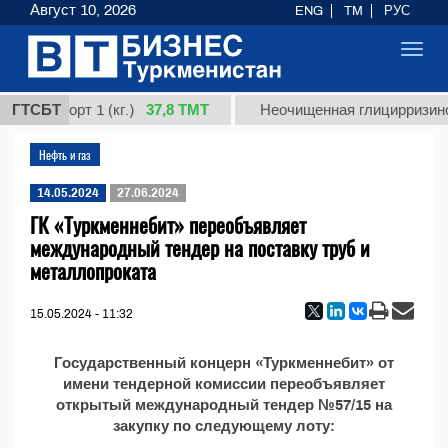
Август 10, 2026
ENG
TM
РУС
Toggl
navig
37,8 ТМТ
ная, сорт 1 (кг.)
ГТСБТ
Неочищенная глицирризинова
Нефть и газ
14.05.2024
27.06.2024
ГК «Туркменнебит» переобъявляет
международный тендер на поставку труб и
металлопроката
15.05.2024 - 11:32
Государственный концерн «Туркменнебит» от
имени тендерной комиссии переобъявляет
открытый международный тендер №57/15 на
закупку по следующему лоту: