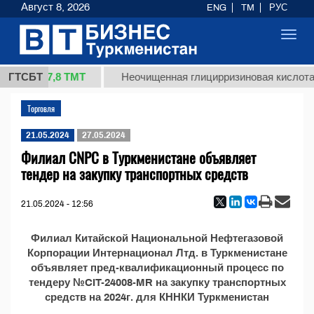
Август 8, 2026
ENG
TM
РУС
Toggl
navig
37,8 ТМТ
 (кг.)
ГТСБТ
Неочищенная глицирризиновая кислота 
Торговля
21.05.2024
27.05.2024
Филиал CNPC в Туркменистане объявляет
тендер на закупку транспортных средств
21.05.2024 - 12:56
Филиал Китайской Национальной Нефтегазовой
Корпорации Интернационал Лтд. в Туркменистане
объявляет пред-квалификационный процесс по
тендеру №CIT-24008-MR на закупку транспортных
средств на 2024г. для КННКИ Туркменистан