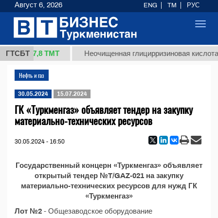
Август 6, 2026
ENG
TM
РУС
Toggl
navig
37,8 ТМТ
 (кг.)
ГТСБТ
Неочищенная глицирризиновая кислота с
Нефть и газ
30.05.2024
15.07.2024
ГК «Туркменгаз» объявляет тендер на закупку
материально-технических ресурсов
30.05.2024 - 16:50
Государственный концерн «Туркменгаз» объявляет
открытый тендер №T/GAZ-021 на закупку
материально-технических ресурсов для нужд ГК
«Туркменгаз»
Лот №2
- Общезаводское оборудование