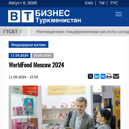
Август 6, 2026
ENG
TM
РУС
Toggl
navig
37,8 ТМТ
ГТСБТ
Неочищенная глицирризиновая кислота солодк
Международные выставки
17.09.2024
20.09.2024
WorldFood Moscow 2024
11.06.2024 - 15:55