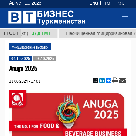
Август 10, 2026
ENG
TM
РУС
Toggl
navig
37,8 ТМТ
сорт 1 (кг.)
ГТСБТ
Неочищенная глицирризиновая ки
Международные выставки
04.10.2025
08.10.2025
Anuga 2025
11.06.2024 - 17:01