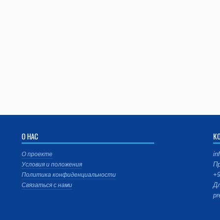
О НАС
К
in
О проекте
Пр
Условия и положения
+9
Политика конфиденциальности
Дл
Связаться с нами
pr