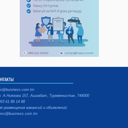
ОНТАКТЫ
fo@business.com.tm
. А.Ниязова 157, Ашгабат, Туркменистан, 744000
93 61 89 14 98
я размещения вакансий и объявлений:
ess@business.com.tm