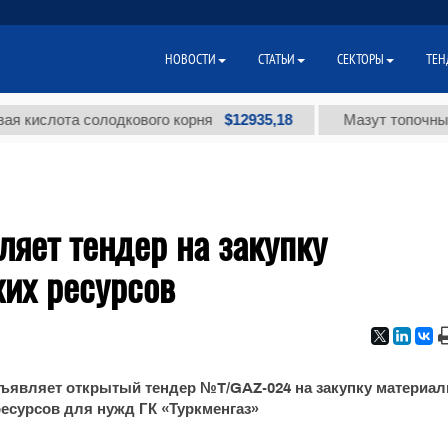
НОВОСТИ
СТАТЬИ
СЕКТОРЫ
ТЕН
$12935,18
слота солодкового корня
Мазут топочный мал
ляет тендер на закупку
ких ресурсов
ъявляет открытый тендер №T/GAZ-024 на закупку материал
ресурсов для нужд ГК «Туркменгаз»