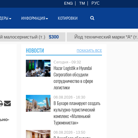
ENG
TM
РУС
ДЕРЫ
ИНФОРМАЦИЯ
КОТИРОВКИ
$300
$86
осернистый (т.)
Йод технический марки "А" (т.)
НОВОСТИ
ПОКАЗАТЬ ВСЕ
Сегодня - 09:32
Hazar Logistik и Hyundai
Corporation обсудили
сотрудничество в сфере
логистики
06.08.2026 - 16:30
В Бухаре планируют создать
культурно-туристический
комплекс «Маленький
ьно-
Туркменистан»
06.08.2026 - 13:50