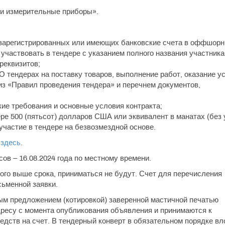
 и измерительные приборы».
, зарегистрированных или имеющих банковские счета в оффшор
 участвовать в тендере с указанием полного названия участника,
реквизитов;
О тендерах на поставку товаров, выполнение работ, оказание у
из «Правил проведения тендера» и перечнем документов,
ие требования и основные условия контракта;
ере 500 (пятьсот) долларов США или эквивалент в манатах (без 
 участие в тендере на безвозмездной основе.
ь
здесь
.
ов – 16.08.2024 года по местному времени.
го выше срока, приниматься не будут. Счет для перечисления
сьменной заявки.
ым предложением (котировкой) заверенной мастичной печатью
ресу с момента опубликования объявления и принимаются к
дств на счет. В тендерный конверт в обязательном порядке вл