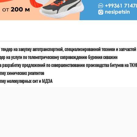
тендер на закупку автотранспортной, специализированной техники и запчастей
дер на услуги по телеметрическому сопровождению бурения скважин
а разработку предложений по совершенствованию производства битумов на ТК
пку химических реагентов
упку молекулярных сит и МДЭА