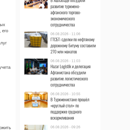
В Ашхабаде обсудили
развитие туркмено-
афганского торгово-
экономического
сотрудничества
ных
 его
06.08.2026 - 11:06
ГТСБТ: сделки по нефтяному
слуг
дорожному битуму составили
270 млн манатов
06.08.2026 - 11:03
Hazar Logistik и делегация
учета
Афганистана обсудили
развитие логистического
сотрудничества
06.08.2026 - 10:55
В Туркменистане прошёл
«круглый стол» по
поддержке грудного
вскармливания
06.08.2026 - 09:26
ожить