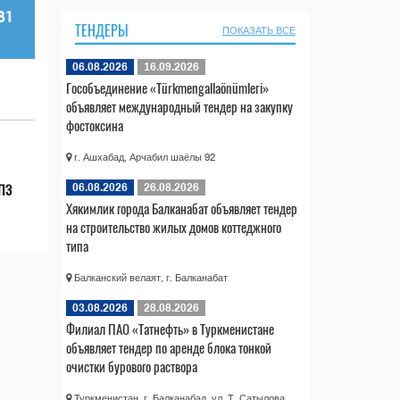
ТЕНДЕРЫ
ПОКАЗАТЬ ВСЕ
06.08.2026
16.09.2026
Гособъединение «Türkmengallaönümleri»
объявляет международный тендер на закупку
фостоксина
г. Ашхабад, Арчабил шаёлы 92
НПЗ
06.08.2026
26.08.2026
Хякимлик города Балканабат объявляет тендер
на строительство жилых домов коттеджного
типа
Балканский велаят, г. Балканабат
03.08.2026
28.08.2026
Филиал ПАО «Татнефть» в Туркменистане
объявляет тендер по аренде блока тонкой
очистки бурового раствора
Туркменистан, г. Балканабад, ул. Т. Сатылова,