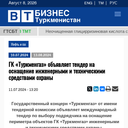
Август 8, 2026
ENG
TM
РУС
Toggl
navig
37,8 ТМТ
кг.)
ГТСБТ
Неочищенная глицирризиновая кислота со
Нефть и газ
10.07.2024
13.08.2024
ГК «Туркменгаз» объявляет тендер на
оснащение инженерными и техническими
средствами охраны
11.07.2024 - 13:20
Государственный концерн «Туркменгаз» от имени
тендерной комиссии объявляет международный
тендер по выбору подрядчика на оснащение
периметра объектов ГК «Туркменгаз» инженерными
и техническими средствами охраны.