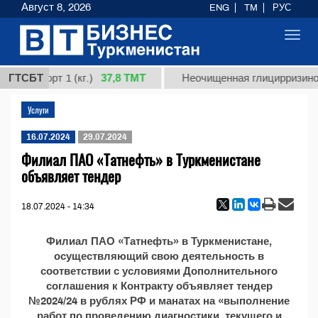
Август 8, 2026
ENG
TM
РУС
Toggl
navig
37,8 ТМТ
ная, сорт 1 (кг.)
ГТСБТ
Неочищенная глицирризинова
Услуги
16.07.2024
29.07.2024
Филиал ПАО «Татнефть» в Туркменистане
объявляет тендер
18.07.2024 - 14:34
Филиал ПАО «Татнефть» в Туркменистане,
осуществляющий свою деятельность в
соответствии с условиями Дополнительного
соглашения к Контракту объявляет тендер
№2024/24 в рублях РФ и манатах на «выполнение
работ по проведению диагностики, текущего и