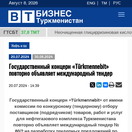
Август 8, 2026
ENG
TM
РУС
Toggl
navig
37,8 ТМТ
1 (кг.)
ГТСБТ
Неочищенная глицирризиновая кислота
Нефть и газ
20.07.2024
30.08.2024
Государственный концерн «Türkmennebit»
повторно объявляет международный тендер
20.07.2024 - 14:39
Государственный концерн «Türkmennebit» от имени
комиссии по конкурсному (тендерному) отбору
поставщиков (подрядчиков) товаров, работ и услуг
для нефтегазового комплекса Туркменистана
повторно объявляет международный тендер №
60/2 на разработку тендерных предложений по