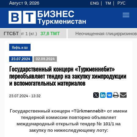
Август 9, 2026
ENG
TM
РУС
Toggl
navig
37,8 ТМТ
я, сорт 1 (кг.)
ГТСБТ
Неочищенная глицирризиновая
Нефть и газ
23.07.2024
02.09.2024
Государственный концерн «Туркменнебит»
переобъявляет тендер на закупку химпродукции
и вспомогательных материалов
23.07.2024 - 13:32
Государственный концерн «Türkmennebit» от имени
тендерной комиссии повторно объявляет
международный открытый тендер № 101/1 на
закупку по нижеследующему лоту: