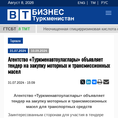
Август 8, 2026
ENG
TM
РУС
Toggl
navig
37,8 ТМТ
(кг.)
ГТСБТ
Неочищенная глицирризиновая кислота с
Торговля
31.07.2024
10.09.2024
Агентство «Туркменавтоулаглары» объявляет
тендер на закупку моторных и трансмиссионных
масел
31.07.2024 - 15:09
Агентство «Туркменавтоулаглары» объявляет
тендер на закупку моторных и трансмиссионных
масел для транспортных средств
Заинтересованным сторонам для участия в тендере