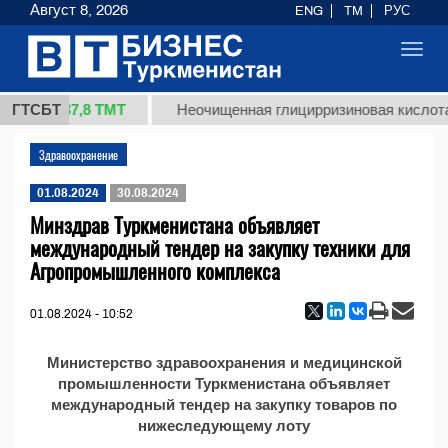
Август 8, 2026
ENG
TM
РУС
Toggl
navig
37,8 ТМТ
1 (кг.)
ГТСБТ
Неочищенная глицирризиновая кислота
Здравоохранение
01.08.2024
30.08.2024
Минздрав Туркменистана объявляет
международный тендер на закупку техники для
Агропромышленного комплекса
01.08.2024 - 10:52
Министерство здравоохранения и медицинской
промышленности Туркменистана объявляет
международный тендер на закупку товаров по
нижеследующему лоту