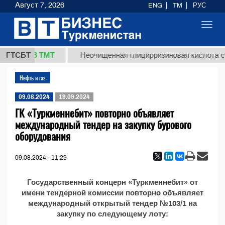
Август 7, 2026
ENG
TM
РУС
Toggl
navig
37,8 ТМТ
кг.)
ГТСБТ
Неочищенная глицирризиновая кислота со
Нефть и газ
09.08.2024
19.09.2024
ГК «Туркменнебит» повторно объявляет
международный тендер на закупку бурового
оборудования
09.08.2024 - 11:29
Государственный концерн «Туркменнебит» от
имени тендерной комиссии повторно объявляет
международный открытый тендер №103/1 на
закупку по следующему лоту: