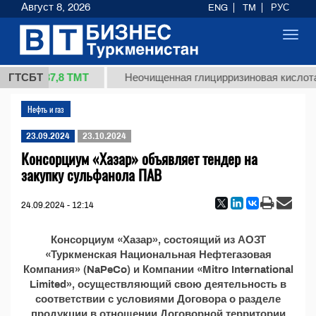
Август 8, 2026
ENG
TM
РУС
Toggl
navig
37,8 ТМТ
 (кг.)
ГТСБТ
Неочищенная глицирризиновая кислота 
Нефть и газ
23.09.2024
23.10.2024
Консорциум «Хазар» объявляет тендер на
закупку сульфанола ПАВ
24.09.2024 - 12:14
Консорциум «Хазар», состоящий из АОЗТ
«Туркменская Национальная Нефтегазовая
Компания» (NaPeCo) и Компании «Mitro International
Limited», осуществляющий свою деятельность в
соответствии с условиями Договора о разделе
продукции в отношении Договорной территории