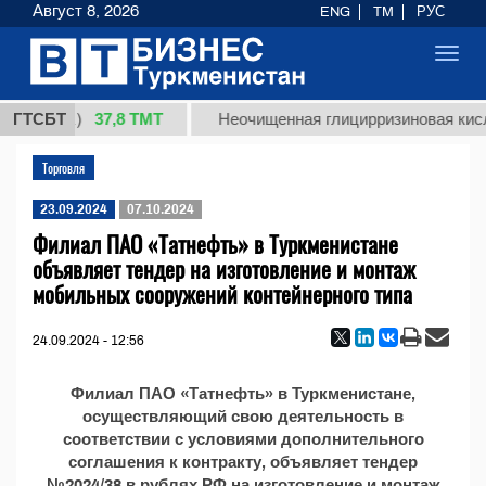
Август 8, 2026
ENG
TM
РУС
Toggl
navig
37,8 ТМТ
т 1 (кг.)
ГТСБТ
Неочищенная глицирризиновая кисло
Торговля
23.09.2024
07.10.2024
Филиал ПАО «Татнефть» в Туркменистане
объявляет тендер на изготовление и монтаж
мобильных сооружений контейнерного типа
24.09.2024 - 12:56
Филиал ПАО «Татнефть» в Туркменистане,
осуществляющий свою деятельность в
соответствии с условиями дополнительного
соглашения к контракту, объявляет тендер
№2024/38 в рублях РФ на изготовление и монтаж