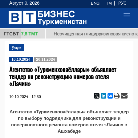
Август 9, 2026
ENG
TM
РУС
Toggl
navig
37,8 ТМТ
 (кг.)
ГТСБТ
Неочищенная глицирризиновая кислота 
Услуги
10.10.2024
20.11.2024
Агентство «Туркменховаёллары» объявляет
тендер на реконструкцию номеров отеля
«Лачин»
10.10.2024 - 12:30
Агентство «Туркменховаёллары» объявляет тендер
по выбору подрядчика для реконструкции и
поверхностного ремонта номеров отеля «Лачин» в
Ашхабаде