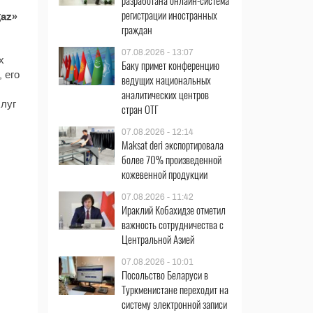
разработана онлайн-система
регистрации иностранных
az»
граждан
07.08.2026 - 13:07
х
Баку примет конференцию
 его
ведущих национальных
аналитических центров
слуг
стран ОТГ
07.08.2026 - 12:14
Maksat deri экспортировала
более 70% произведенной
кожевенной продукции
07.08.2026 - 11:42
Ираклий Кобахидзе отметил
важность сотрудничества с
Центральной Азией
07.08.2026 - 10:01
Посольство Беларуси в
Туркменистане переходит на
систему электронной записи