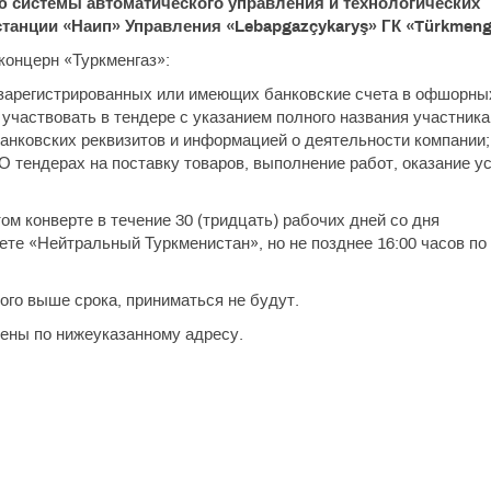
 системы автоматического управления и технологических
анции «Наип» Управления «Lebapgazçykaryş» ГК «Türkmeng
концерн «Туркменгаз»:
, зарегистрированных или имеющих банковские счета в офшорны
 участвовать в тендере с указанием полного названия участника,
банковских реквизитов и информацией о деятельности компании;
О тендерах на поставку товаров, выполнение работ, оказание у
м конверте в течение 30 (тридцать) рабочих дней со дня
ете «Нейтральный Туркменистан», но не позднее 16:00 часов по
го выше срока, приниматься не будут.
ены по нижеуказанному адресу.