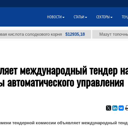
НОВОСТИ
СТАТЬИ
СЕКТОРЫ
ТЕН
$12935,18
ислота солодкового корня
Мазут топочный мал
вляет международный тендер н
ы автоматического управления
 имени тендерной комиссии объявляет международный тенд