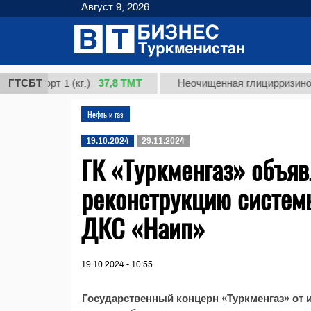
Август 9, 2026
37,8 ТМТ
 сорт 1 (кг.)
ГТСБТ
Неочищенная глицирризиновая к
Нефть и газ
19.10.2024
29.11.2024
ГК «Туркменгаз» объя
реконструкцию систем
ДКС «Наип»
19.10.2024 - 10:55
Государственный концерн «Туркменгаз» от