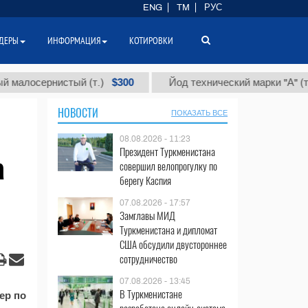
ENG
TM
РУС
ДЕРЫ
ИНФОРМАЦИЯ
КОТИРОВКИ
$300
$8
осернистый (т.)
Йод технический марки "А" (т.)
НОВОСТИ
ПОКАЗАТЬ ВСЕ
08.08.2026 - 11:23
Президент Туркменистана
а
совершил велопрогулку по
берегу Каспия
07.08.2026 - 17:57
Замглавы МИД
Туркменистана и дипломат
США обсудили двустороннее
сотрудничество
07.08.2026 - 13:45
В Туркменистане
ер по