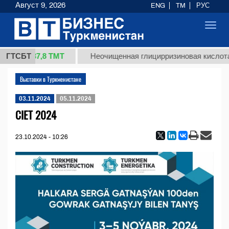
Август 9, 2026
ENG
TM
РУС
Toggl
navig
37,8 ТМТ
 (кг.)
ГТСБТ
Неочищенная глицирризиновая кислота 
Выставки в Туркменистане
03.11.2024
05.11.2024
CIET 2024
23.10.2024 - 10:26